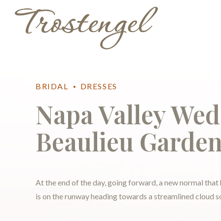
BRIDAL
DRESSES
Napa Valley Wed
Beaulieu Garde
At the end of the day, going forward, a new normal that
is on the runway heading towards a streamlined cloud so