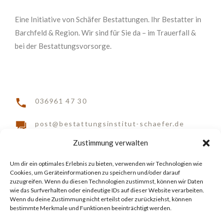
Eine Initiative von
Schäfer Bestattungen. Ihr Bestatter in
Barchfeld & Region.
Wir sind für Sie da – im Trauerfall &
bei der Bestattungsvorsorge.
036961 47 30
post@bestattungsinstitut-schaefer.de
Zustimmung verwalten
Am Eisberg 7a | 36456 Barchfeld-Immelborn
Um dir ein optimales Erlebnis zu bieten, verwenden wir Technologien wie
Cookies, um Geräteinformationen zu speichern und/oder darauf
zuzugreifen. Wenn du diesen Technologien zustimmst, können wir Daten
wie das Surfverhalten oder eindeutige IDs auf dieser Website verarbeiten.
Wenn du deine Zustimmung nicht erteilst oder zurückziehst, können
Datenschutzerklärung
|
Impressum
bestimmte Merkmale und Funktionen beeinträchtigt werden.